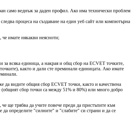
иран само веднъж за даден профил. Ако има технически проблем
и следва процеса на създаване на един уеб сайт или компютърна
 че имате някакви неясноти;
ви за всяка единица, а накрая и общ сбор на ECVET точките,
точките), както и дали сте преминали единицата. Ако имате
реминали.
же да видите общия сбор ECVET точки, както и качествена
е (общият сбор точки са между 51% и 80%) или много добро
, че ще трябва да учите повече преди да пристъпите към
 да определите "силните" и "слабите" си страни и да се