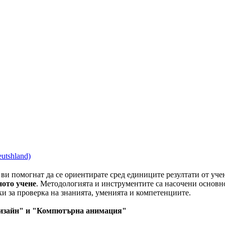
ви помогнат да се ориентирате сред единиците резултати от уче
ното учене
. Методологията и инструментите са насочени основн
еки за проверка на знанията, уменията и компетенциите.
 дизайн" и "Компютърна анимация"