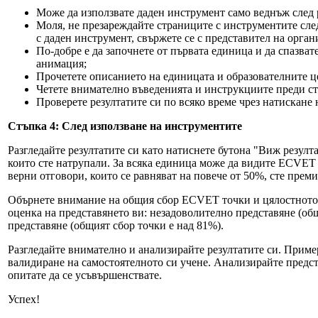
Може да използвате даден инструмент само веднъж след 
Моля, не презареждайте страниците с инструментите сле
с даден инструмент, свържете се с представител на орга
По-добре е да започнете от първата единица и да спазва
анимация;
Прочетете описанието на единицата и образователните ц
Четете внимателно въведенията и инструкциите преди ста
Проверете резултатите си по всяко време чрез натискане 
Стъпка 4: След използване на инструментите
Разгледайте резултатите си като натиснете бутона "Виж резулт
които сте натрупали. За всяка единица може да видите ECVET 
верни отговори, които се равняват на повече от 50%, сте преми
Обърнете внимание на общия сбор ECVET точки и цялостното п
оценка на представянето ви: незадоволително представяне (об
представяне (общият сбор точки е над 81%).
Разгледайте внимателно и анализирайте резултатите си. Пример
валидиране на самостоятелното си учене. Анализирайте предста
опитате да се усъвършенствате.
Успех!