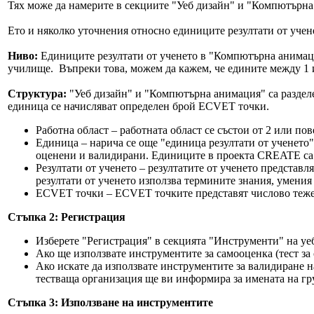
Тях може да намерите в секциите "Уеб дизайн" и "Компютърна
Ето и няколко уточнения относно единиците резултати от учен
Ниво:
Единиците резултати от ученето в "Компютърна анимаци
училище. Въпреки това, можем да кажем, че едините между 1 и 
Структура:
"Уеб дизайн" и "Компютърна анимация" са разделен
единица се начисляват определен брой ECVET точки.
Работна област – работната област се състои от 2 или п
Единица – нарича се още "единица резултати от ученето"
оценени и валидирани. Единиците в проекта CREATE са г
Резултати от ученето – резултатите от ученето представл
резултати от ученето използва термините знания, умения 
ECVET точки – ECVET точките представят числово тежест
Стъпка 2: Регистрация
Изберете "Регистрация" в секцията "Инструменти" на уе
Ако ще използвате инструментите за самооценка (тест за 
Ако искате да използвате инструментите за валидиране на
тестваща организация ще ви информира за имената на гру
Стъпка 3: Използване на инструментите