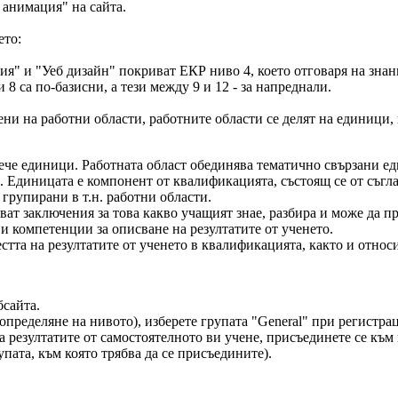
 анимация" на сайта.
ето:
я" и "Уеб дизайн" покриват ЕКР ниво 4, което отговаря на зна
8 са по-базисни, а тези между 9 и 12 - за напреднали.
и на работни области, работните области се делят на единици, к
овече единици. Работната област обединява тематично свързани е
. Единицата е компонент от квалификацията, състоящ се от съгл
рупирани в т.н. работни области.
яват заключения за това какво учащият знае, разбира и може да 
и компетенции за описване на резултатите от ученето.
та на резултатите от ученето в квалификацията, както и относ
бсайта.
определяне на нивото), изберете групата "General" при регистрац
 резултатите от самостоятелното ви учене, присъединете се към 
пата, към която трябва да се присъедините).