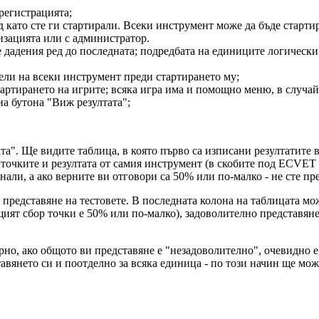
регистрацията;
д като сте ги стартирали. Всеки инструмент може да бъде старт
низацията или с администратор.
те дадения ред до последната; подредбата на единиците логическ
ели на всеки инструмент преди стартирането му;
ртирането на игрите; всяка игра има и помощно меню, в случай,
на бутона "Виж резултата";
ата". Ще видите таблица, в която първо са изписани резултатите 
точките и резултата от самия инструмент (в скобите под ECVET 
нали, а ако верните ви отговори са 50% или по-малко - не сте п
редставяне на тестовете. В последната колона на таблицата мо
щият сбор точки е 50% или по-малко), задоволително представян
но, ако общото ви представяне е "незадоволително", очевидно е
вянето си и поотделно за всяка единица - по този начин ще може