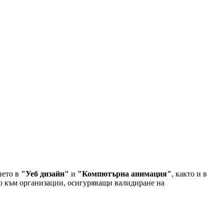
нето в
"Уеб дизайн"
и
"Компютърна анимация"
, както и в
о към организации, осигуряващи валидиране на