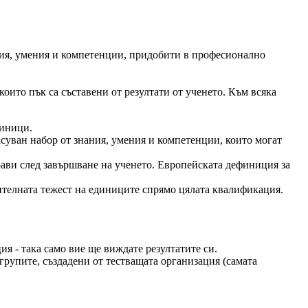
ния, умения и компетенции, придобити в професионално
оито пък са съставени от резултати от ученето. Към всяка
диници.
асуван набор от знания, умения и компетенции, които могат
прави след завършване на ученето. Европейската дефиниция за
ителната тежест на единиците спрямо цялата квалификация.
ия - така само вие ще виждате резултатите си.
групите, създадени от тестващата организация (самата